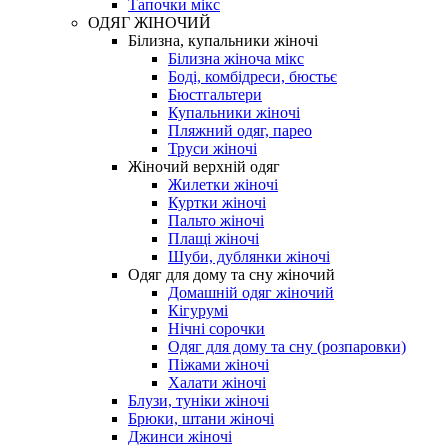
Тапочки мікс
ОДЯГ ЖІНОЧИЙ
Білизна, купальники жіночі
Білизна жіноча мікс
Боді, комбідреси, бюстьє
Бюстгальтери
Купальники жіночі
Пляжний одяг, парео
Труси жіночі
Жіночий верхній одяг
Жилетки жіночі
Куртки жіночі
Пальто жіночі
Плащі жіночі
Шуби, дублянки жіночі
Одяг для дому та сну жіночий
Домашній одяг жіночий
Кігурумі
Нічні сорочки
Одяг для дому та сну (розпаровки)
Піжами жіночі
Халати жіночі
Блузи, туніки жіночі
Брюки, штани жіночі
Джинси жіночі