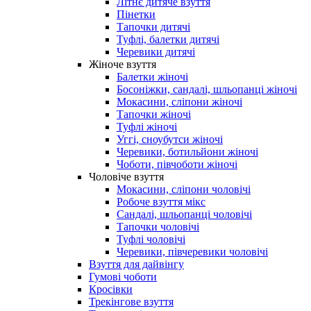
Літнє дитяче взуття
Пінетки
Тапочки дитячі
Туфлі, балетки дитячі
Черевики дитячі
Жіноче взуття
Балетки жіночі
Босоніжки, сандалі, шльопанці жіночі
Мокасини, сліпони жіночі
Тапочки жіночі
Туфлі жіночі
Уггі, сноубутси жіночі
Черевики, ботильйони жіночі
Чоботи, півчоботи жіночі
Чоловіче взуття
Мокасини, сліпони чоловічі
Робоче взуття мікс
Сандалі, шльопанці чоловічі
Тапочки чоловічі
Туфлі чоловічі
Черевики, півчеревики чоловічі
Взуття для дайвінгу
Гумові чоботи
Кросівки
Трекінгове взуття