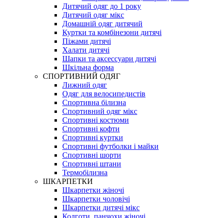
Дитячий одяг до 1 року
Дитячий одяг мікс
Домашній одяг дитячий
Куртки та комбінезони дитячі
Піжами дитячі
Халати дитячі
Шапки та аксессуари дитячі
Шкільна форма
СПОРТИВНИЙ ОДЯГ
Лижний одяг
Одяг для велосипедистів
Спортивна білизна
Спортивний одяг мікс
Спортивні костюми
Спортивні кофти
Спортивні куртки
Спортивні футболки і майки
Спортивні шорти
Спортивні штани
Термобілизна
ШКАРПЕТКИ
Шкарпетки жіночі
Шкарпетки чоловічі
Шкарпетки дитячі мікс
Колготи, панчохи жіночі