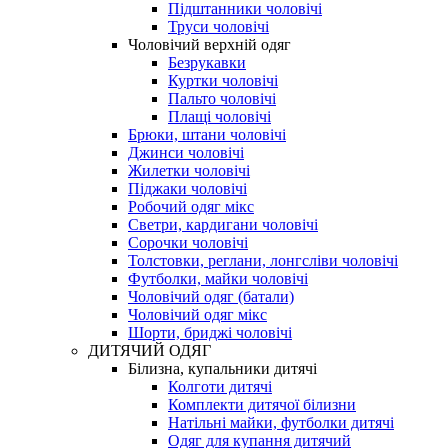
Підштанники чоловічі
Труси чоловічі
Чоловічий верхній одяг
Безрукавки
Куртки чоловічі
Пальто чоловічі
Плащі чоловічі
Брюки, штани чоловічі
Джинси чоловічі
Жилетки чоловічі
Піджаки чоловічі
Робочий одяг мікс
Светри, кардигани чоловічі
Сорочки чоловічі
Толстовки, реглани, лонгсліви чоловічі
Футболки, майки чоловічі
Чоловічий одяг (батали)
Чоловічий одяг мікс
Шорти, бриджі чоловічі
ДИТЯЧИЙ ОДЯГ
Білизна, купальники дитячі
Колготи дитячі
Комплекти дитячої білизни
Натільні майки, футболки дитячі
Одяг для купання дитячий