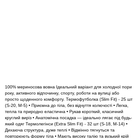
100% мериносова вовна Ідеальний варіант для холодної пори
року, активного відпочинку, спорту, роботи на вулиці або
просто щоденного комфорту. Термофутболка (Slim Fit) - 25 шт
(S-20, M-5) • Приємна до тіла, без відчуття колючості • Легка,
тепла та природно еластична • Рукав короткий, класичний
круглий виріз • Анатомічна посадка — ідеально лягає під будь-
який одяг Термолегінси (Extra Slim Fit) - 32 шт (S-18, M-14) •
Дихаюча структура, дуже теплі • Відмінно тягнуться та
повторюють форму тіла • Мають високу талію та вузький крій