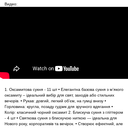
Видео:
1️. Оксамитова сукня - 11 шт • Елегантна базова сукня з м’якого
оксамиту – ідеальний вибір для свят, заходів або стильних
вечорів. • Рукав: довгий, легкий об’єм, на гумці внизу •
Горловина: кругла, позаду гудзик для зручного вдягання •
Колір: класичний чорний оксамит 2. Блискуча сукня з гліттером
- 4 шт • Святкова сукня з блискучою ниткою — ідеальна для
Нового року, корпоративів та вечірок. • Створює ефектний, але