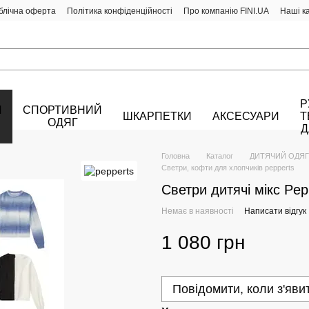
блічна оферта
Політика конфіденційності
Про компанію FINI.UA
Наші к
Р
Й
СПОРТИВНИЙ
ШКАРПЕТКИ
АКСЕСУАРИ
Т
ОДЯГ
Д
Головна
Каталог
ДИТЯЧИЙ ОДЯГ
Светри, кофти для хлопчиків pepperts
Светри дитячі мікс Pe
Немає в наявності
Написати відгук
1 080 грн
Повідомити, коли з'яви