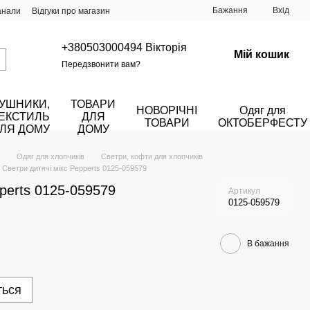
Бажання
Вхід
анали
Відгуки про магазин
+380503000494 Вікторія
Мій кошик
Передзвонити вам?
УШНИКИ,
ТОВАРИ
НОВОРІЧНІ
Одяг для
ЕКСТИЛЬ
ДЛЯ
ТОВАРИ
ОКТОБЕРФЕСТУ
ЛЯ ДОМУ
ДОМУ
Одяг для хлопчиків
Светри, кофти для хлопчиків
Светри дитячі мікс Pepperts 0125-059579
pperts 0125-059579
Артикул
0125-059579
В бажання
ться