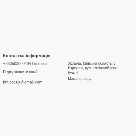
Контактна інформація
+380503000494 Вікторія
Україна, Київська область, с.
Гореничі, вул. Кленовий узвіз,
Передзвонити вам?
буд. 4
Мапа проїзду
fini.opt.ua@gmail.com