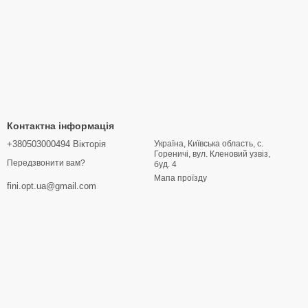
Контактна інформація
+380503000494 Вікторія
Україна, Київська область, с.
Гореничі, вул. Кленовий узвіз,
Передзвонити вам?
буд. 4
Мапа проїзду
fini.opt.ua@gmail.com