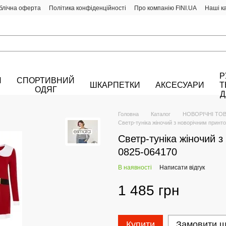
блічна оферта
Політика конфіденційності
Про компанію FINI.UA
Наші к
Р
Й
СПОРТИВНИЙ
ШКАРПЕТКИ
АКСЕСУАРИ
Т
ОДЯГ
Д
Головна
Каталог
НОВОРІЧНІ ТО
Светр-туніка жіночий з новорічним прин
Светр-туніка жіночий 
0825-064170
В наявності
Написати відгук
1 485 грн
Купити
Замовити 