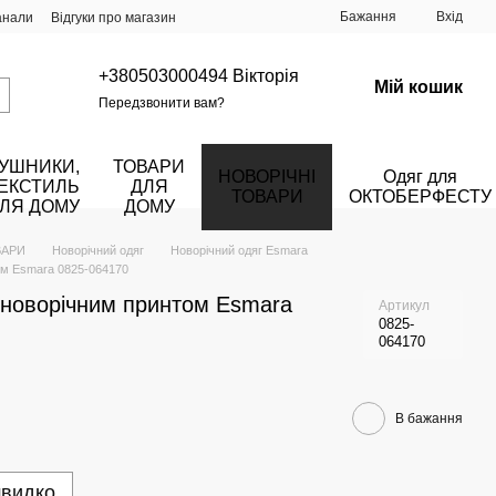
Бажання
Вхід
анали
Відгуки про магазин
+380503000494 Вікторія
Мій кошик
Передзвонити вам?
УШНИКИ,
ТОВАРИ
НОВОРІЧНІ
Одяг для
ЕКСТИЛЬ
ДЛЯ
ТОВАРИ
ОКТОБЕРФЕСТУ
ЛЯ ДОМУ
ДОМУ
ВАРИ
Новорічний одяг
Новорічний одяг Esmara
том Esmara 0825-064170
з новорічним принтом Esmara
Артикул
0825-
064170
В бажання
швидко