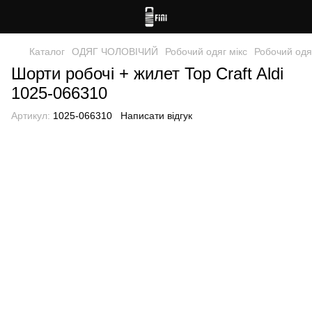
Каталог
ОДЯГ ЧОЛОВІЧИЙ
Робочий одяг мікс
Робочий одя
Шорти робочі + жилет Top Craft Aldi
1025-066310
Артикул:
1025-066310
Написати відгук