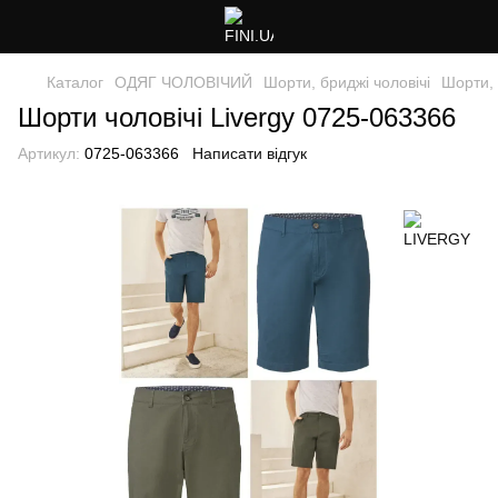
Каталог
ОДЯГ ЧОЛОВІЧИЙ
Шорти, бриджі чоловічі
Шорти, 
Шорти чоловічі Livergy 0725-063366
Артикул:
0725-063366
Написати відгук