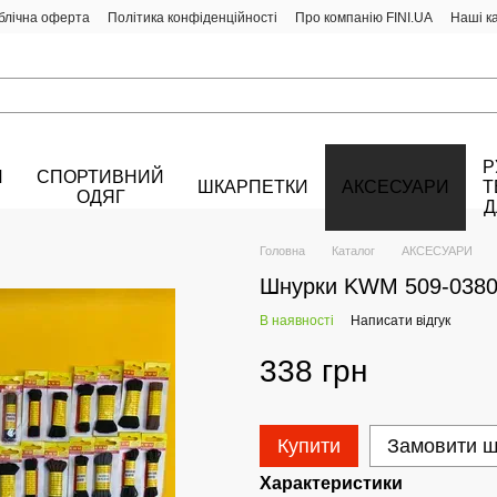
блічна оферта
Політика конфіденційності
Про компанію FINI.UA
Наші к
Р
Й
СПОРТИВНИЙ
ШКАРПЕТКИ
АКСЕСУАРИ
Т
ОДЯГ
Д
Головна
Каталог
АКСЕСУАРИ
Шнурки KWM 509-038
В наявності
Написати відгук
338 грн
Купити
Замовити 
Характеристики