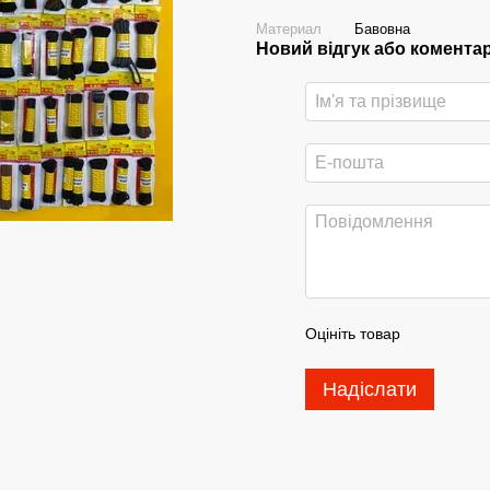
Материал
Бавовна
Новий відгук або комента
Оцініть товар
Надіслати