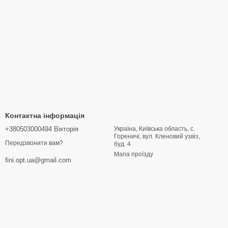
Контактна інформація
+380503000494 Вікторія
Україна, Київська область, с.
Гореничі, вул. Кленовий узвіз,
Передзвонити вам?
буд. 4
Мапа проїзду
fini.opt.ua@gmail.com