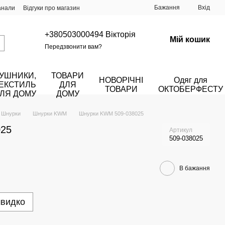
Бажання
Вхід
анали
Відгуки про магазин
+380503000494 Вікторія
Мій кошик
Передзвонити вам?
УШНИКИ,
ТОВАРИ
НОВОРІЧНІ
Одяг для
ЕКСТИЛЬ
ДЛЯ
ТОВАРИ
ОКТОБЕРФЕСТУ
ЛЯ ДОМУ
ДОМУ
Шнурки
Шнурки KWM
Шнурки KWM 509-038025
025
Артикул
509-038025
В бажання
швидко