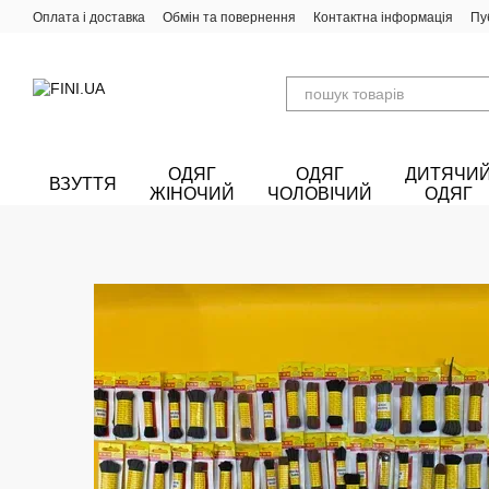
Перейти до основного контенту
Оплата і доставка
Обмін та повернення
Контактна інформація
Пу
ОДЯГ
ОДЯГ
ДИТЯЧИ
ВЗУТТЯ
ЖІНОЧИЙ
ЧОЛОВІЧИЙ
ОДЯГ