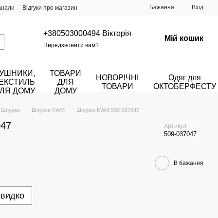
Бажання
Вхід
анали
Відгуки про магазин
+380503000494 Вікторія
Мій кошик
Передзвонити вам?
УШНИКИ,
ТОВАРИ
НОВОРІЧНІ
Одяг для
ЕКСТИЛЬ
ДЛЯ
ТОВАРИ
ОКТОБЕРФЕСТУ
ЛЯ ДОМУ
ДОМУ
Шнурки
Шнурки KWM
Шнурки KWM 509-037047
047
Артикул
509-037047
В бажання
швидко