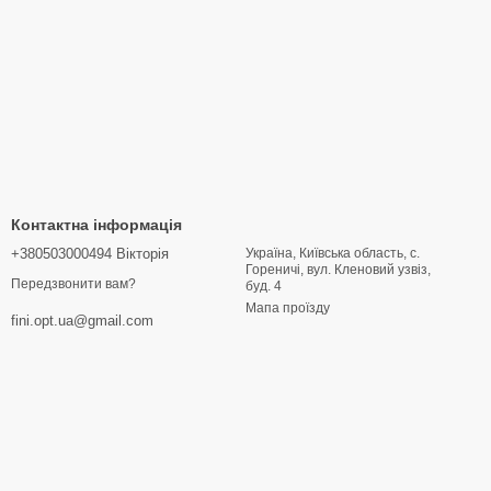
Контактна інформація
+380503000494 Вікторія
Україна, Київська область, с.
Гореничі, вул. Кленовий узвіз,
Передзвонити вам?
буд. 4
Мапа проїзду
fini.opt.ua@gmail.com