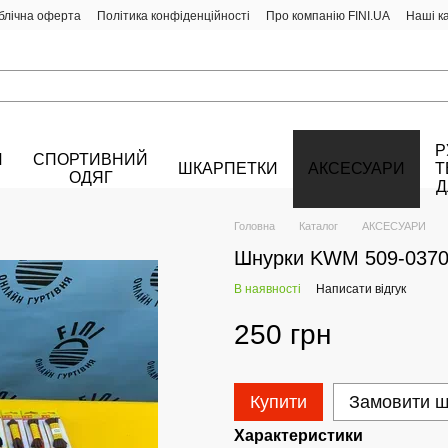
блічна оферта
Політика конфіденційності
Про компанію FINI.UA
Наші к
Р
Й
СПОРТИВНИЙ
ШКАРПЕТКИ
АКСЕСУАРИ
Т
ОДЯГ
Д
Головна
Каталог
АКСЕСУАРИ
Шнурки KWM 509-037
В наявності
Написати відгук
250 грн
Купити
Замовити 
Характеристики