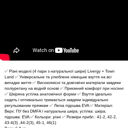
✅ Різні моделі (4 пари з натуральної шкіри) Livergy + Town
Land ✅ Універсальне та улюблене німецьке взуття на всі
випадки життя ✅ Високоякісні та довговічні матеріали завдяки
поліуретану на водній основі ✅ Приємний комфорт при носінні
✅ Шкіряна устілка анатомічної форми ✅ Взуття ідеально
сидить і оптимально тримається завдяки індивідуально
регульованим пряжкам ✅ Легка підошва EVA ✅ Матеріал:
Верх: ПУ без DMFA / натуральна шкіра; устілка: шкіра;
підошва: EVA ✅ Кольори: різні ✅ Розміри прибл.: 41-2, 42-2,
43-4(3) ,44-2(3), 45-1, 46(1)