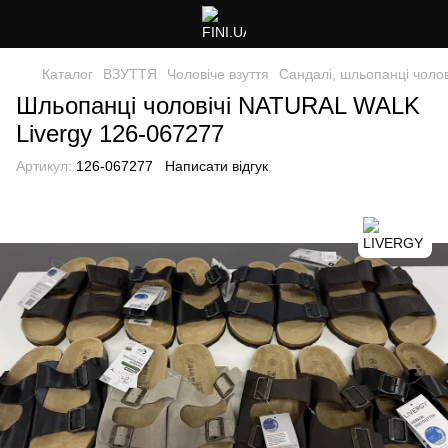
Каталог
ВЗУТТЯ
Чоловіче взуття
Сандалі, шльопанці чолов
Шльопанці чоловічі NATURAL WALK
Livergy 126-067277
Артикул:
126-067277
Написати відгук