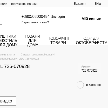
Бажання
Вхід
анали
Відгуки про магазин
+380503000494 Вікторія
Мій кошик
Передзвонити вам?
УШНИКИ,
ТОВАРИ
НОВОРІЧНІ
Одяг для
ЕКСТИЛЬ
ДЛЯ
ТОВАРИ
ОКТОБЕРФЕСТУ
ЛЯ ДОМУ
ДОМУ
овіче взуття
Сандалі, шльопанці чоловічі
панці чоловічі LIDL 726-070928
DL 726-070928
Артикул
726-070928
В бажання
швидко