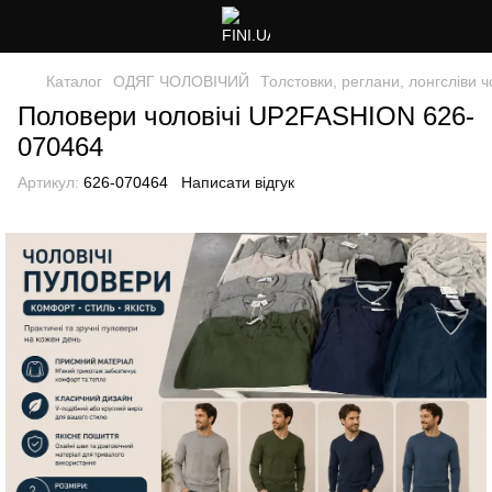
Каталог
ОДЯГ ЧОЛОВІЧИЙ
Толстовки, реглани, лонгсліви ч
Половери чоловічі UP2FASHION 626-
070464
Артикул:
626-070464
Написати відгук