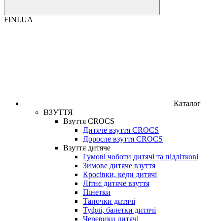
FINI.UA
Каталог
ВЗУТТЯ
Взуття CROCS
Дитяче взуття CROCS
Доросле взуття CROCS
Взуття дитяче
Гумові чоботи дитячі та підліткові
Зимове дитяче взуття
Кросівки, кеди дитячі
Літнє дитяче взуття
Пінетки
Тапочки дитячі
Туфлі, балетки дитячі
Черевики дитячі