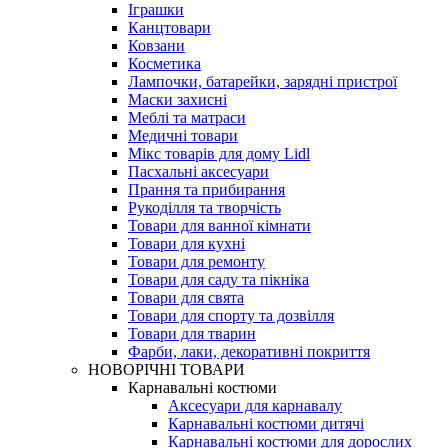
Іграшки
Канцтовари
Ковзани
Косметика
Лампочки, батарейки, зарядні пристрої
Маски захисні
Меблі та матраси
Медичні товари
Мікс товарів для дому Lidl
Пасхальні аксесуари
Прання та прибирання
Рукоділля та творчість
Товари для ванної кімнати
Товари для кухні
Товари для ремонту
Товари для саду та пікніка
Товари для свята
Товари для спорту та дозвілля
Товари для тварин
Фарби, лаки, декоративні покриття
НОВОРІЧНІ ТОВАРИ
Карнавальні костюми
Аксесуари для карнавалу
Карнавальні костюми дитячі
Карнавальні костюми для дорослих