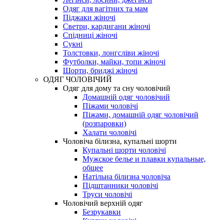
Одяг для вагітних та мам
Піджаки жіночі
Светри, кардигани жіночі
Спідниці жіночі
Сукні
Толстовки, лонгсліви жіночі
Футболки, майки, топи жіночі
Шорти, бриджі жіночі
ОДЯГ ЧОЛОВІЧИЙ
Одяг для дому та сну чоловічий
Домашній одяг чоловічий
Піжами чоловічі
Піжами, домашній одяг чоловічий
(розпаровки)
Халати чоловічі
Чоловіча білизна, купальні шорти
Купальні шорти чоловічі
Мужское белье и плавки купальные,
общее
Натільна білизна чоловіча
Підштанники чоловічі
Труси чоловічі
Чоловічий верхній одяг
Безрукавки