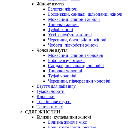
Жіноче взуття
Балетки жіночі
Босоніжки, сандалі, шльопанці жіночі
Мокасини, сліпони жіночі
Тапочки жіночі
Туфлі жіночі
Уггі, сноубутси жіночі
Черевики, ботильйони жіночі
Чоботи, півчоботи жіночі
Чоловіче взуття
Мокасини, сліпони чоловічі
Робоче взуття мікс
Сандалі, шльопанці чоловічі
Тапочки чоловічі
Туфлі чоловічі
Черевики, півчеревики чоловічі
Взуття для дайвінгу
Гумові чоботи
Кросівки
Трекінгове взуття
Тапочки мікс
ОДЯГ ЖІНОЧИЙ
Білизна, купальники жіночі
Білизна жіноча мікс
Боді, комбідреси, бюстьє