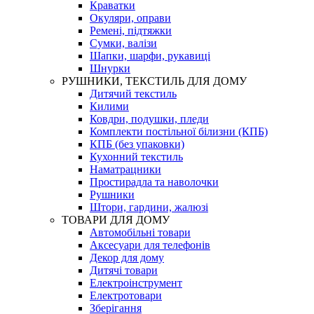
Краватки
Окуляри, оправи
Ремені, підтяжки
Сумки, валізи
Шапки, шарфи, рукавиці
Шнурки
РУШНИКИ, ТЕКСТИЛЬ ДЛЯ ДОМУ
Дитячий текстиль
Килими
Ковдри, подушки, пледи
Комплекти постільної білизни (КПБ)
КПБ (без упаковки)
Кухонний текстиль
Наматрацники
Простирадла та наволочки
Рушники
Штори, гардини, жалюзі
ТОВАРИ ДЛЯ ДОМУ
Автомобільні товари
Аксесуари для телефонів
Декор для дому
Дитячі товари
Електроінструмент
Електротовари
Зберігання