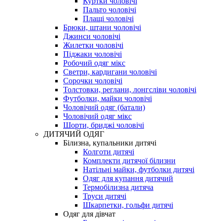
Куртки чоловічі
Пальто чоловічі
Плащі чоловічі
Брюки, штани чоловічі
Джинси чоловічі
Жилетки чоловічі
Піджаки чоловічі
Робочий одяг мікс
Светри, кардигани чоловічі
Сорочки чоловічі
Толстовки, реглани, лонгсліви чоловічі
Футболки, майки чоловічі
Чоловічий одяг (батали)
Чоловічий одяг мікс
Шорти, бриджі чоловічі
ДИТЯЧИЙ ОДЯГ
Білизна, купальники дитячі
Колготи дитячі
Комплекти дитячої білизни
Натільні майки, футболки дитячі
Одяг для купання дитячий
Термобілизна дитяча
Труси дитячі
Шкарпетки, гольфи дитячі
Одяг для дівчат