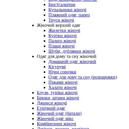
Бюстгальтери
Купальники жіночі
Пляжний одяг, парео
Труси жіночі
Жіночий верхній одяг
Жилетки жіночі
Куртки жіночі
Пальто жіночі
Плащі жіночі
Шуби, дублянки жіночі
Одяг для дому та сну жіночий
Домашній одяг жіночий
Кігурумі
Нічні сорочки
Одяг для дому та сну (розпаровки)
Піжами жіночі
Халати жіночі
Блузи, туніки жіночі
Брюки, штани жіночі
Джинси жіночі
Етнічний одяг
Жіночий одяг (батали)
Жіночий одяг мікс
Комбінезони жіночі
Легінси, лосини, джегінси