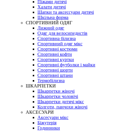
Піжами дитячі
Халати дитячі
Шапки та аксессуари дитячі
Шкільна форма
СПОРТИВНИЙ ОДЯГ
Лижний одяг
Одяг для велосипедистів
Спортивна білизна
Спортивний одяг мікс
Спортивні костюми
Спортивні кофти
Спортивні куртки
Спортивні футболки і майки
Спортивні шорти
Спортивні штани
Термобілизна
ШКАРПЕТКИ
Шкарпетки жіночі
Шкарпетки чоловічі
Шкарпетки дитячі мікс
Колготи, панчохи жіночі
АКСЕСУАРИ
Аксесуари мікс
Біжутерія
Годинники