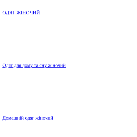
ОДЯГ ЖІНОЧИЙ
Одяг для дому та сну жіночий
Домашній одяг жіночий