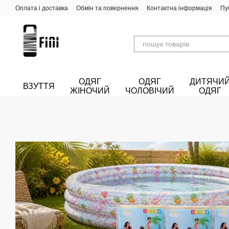
Перейти до основного контенту
Оплата і доставка
Обмін та повернення
Контактна інформація
Пу
ОДЯГ
ОДЯГ
ДИТЯЧИ
ВЗУТТЯ
ЖІНОЧИЙ
ЧОЛОВІЧИЙ
ОДЯГ