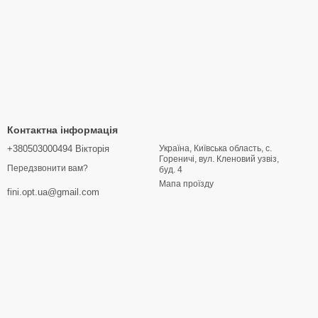
Контактна інформація
+380503000494 Вікторія
Україна, Київська область, с.
Гореничі, вул. Кленовий узвіз,
Передзвонити вам?
буд. 4
Мапа проїзду
fini.opt.ua@gmail.com