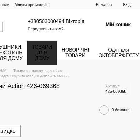
Бажання
Вхід
анали
Відгуки про магазин
+380503000494 Вікторія
Мій кошик
Передзвонити вам?
УШНИКИ,
ТОВАРИ
НОВОРІЧНІ
Одяг для
ЕКСТИЛЬ
ДЛЯ
ТОВАРИ
ОКТОБЕРФЕСТУ
ЛЯ ДОМУ
ДОМУ
ОМУ
Товари для спорту та дозвілля
надувні круги та басейни Action 426-069368
ни Action 426-069368
Артикул
426-069368
В бажання
швидко