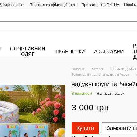
блічна оферта
Політика конфіденційності
Про компанію FINI.UA
Наші к
Р
Й
СПОРТИВНИЙ
ШКАРПЕТКИ
АКСЕСУАРИ
Т
ОДЯГ
Д
Головна
Каталог
ТОВАРИ ДЛЯ Д
Товари для спорту та дозвілля Action
надувні круги та басей
В наявності
Написати відгук
3 000 грн
Купити
Замовити 