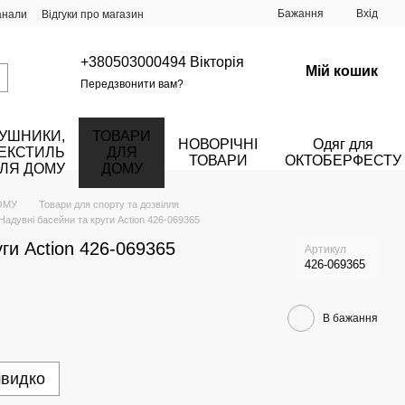
Бажання
Вхід
анали
Відгуки про магазин
+380503000494 Вікторія
Мій кошик
Передзвонити вам?
УШНИКИ,
ТОВАРИ
НОВОРІЧНІ
Одяг для
ЕКСТИЛЬ
ДЛЯ
ТОВАРИ
ОКТОБЕРФЕСТУ
ЛЯ ДОМУ
ДОМУ
ОМУ
Товари для спорту та дозвілля
Надувні басейни та круги Action 426-069365
ги Action 426-069365
Артикул
426-069365
В бажання
швидко