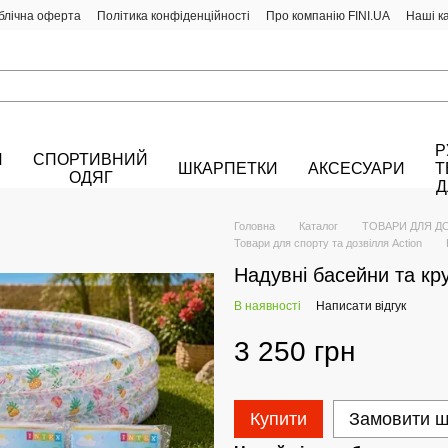
блічна оферта
Політика конфіденційності
Про компанію FINI.UA
Наші к
Р
Й
СПОРТИВНИЙ
ШКАРПЕТКИ
АКСЕСУАРИ
Т
ОДЯГ
Д
Головна
Каталог
ТОВАРИ ДЛЯ Д
Товари для спорту та дозвілля Action
Надувні басейни та кру
В наявності
Написати відгук
3 250 грн
Купити
Замовити 