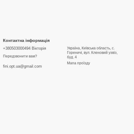
Контактна інформація
+380503000494 Вікторія
Україна, Київська область, с.
Гореничі, вул. Кленовий узвіз,
Передзвонити вам?
буд. 4
Мапа проїзду
fini.opt.ua@gmail.com