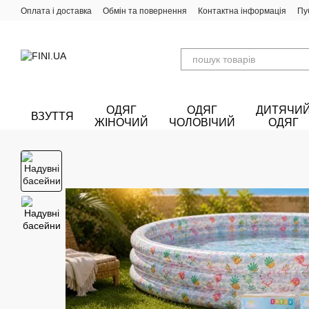
Перейти до основного контенту
Оплата і доставка
Обмін та повернення
Контактна інформація
Пу
ОДЯГ
ОДЯГ
ДИТЯЧИ
ВЗУТТЯ
ЖІНОЧИЙ
ЧОЛОВІЧИЙ
ОДЯГ