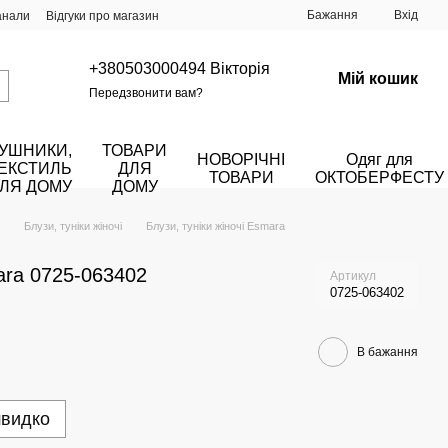
Бажання
Вхід
анали
Відгуки про магазин
+380503000494 Вікторія
Мій кошик
Передзвонити вам?
УШНИКИ,
ТОВАРИ
НОВОРІЧНІ
Одяг для
ЕКСТИЛЬ
ДЛЯ
ТОВАРИ
ОКТОБЕРФЕСТУ
ЛЯ ДОМУ
ДОМУ
Блузи, туніки жіночі
Блузи, туніки жіночі Esmara
ara 0725-063402
Артикул
0725-063402
В бажання
швидко