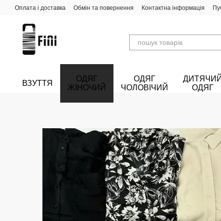
Перейти до основного контенту
Оплата і доставка
Обмін та повернення
Контактна інформація
Пу
ОДЯГ
ОДЯГ
ДИТЯЧИ
ВЗУТТЯ
ЖІНОЧИЙ
ЧОЛОВІЧИЙ
ОДЯГ