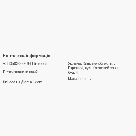
Контактна інформація
+380503000494 Вікторія
Україна, Київська область, с.
Гореничі, вул. Кленовий узвіз,
Передзвонити вам?
буд. 4
Мапа проїзду
fini.opt.ua@gmail.com