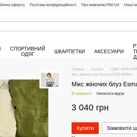
блічна оферта
Політика конфіденційності
Про компанію FINI.UA
Наші к
Р
Й
СПОРТИВНИЙ
ШКАРПЕТКИ
АКСЕСУАРИ
Т
ОДЯГ
Д
Головна
Каталог
ОДЯГ ЖІНОЧИЙ
Мікс жіночих блуз Esmara 0725-063402
Мікс жіночих блуз Esm
В наявності
Написати відгук
3 040 грн
Купити
Замовити 