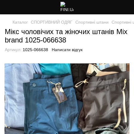
Каталог
СПОРТИВНИЙ ОДЯГ
Спортивні штани
Спортивні 
Мікс чоловічих та жіночих штанів Mix
brand 1025-066638
Артикул:
1025-066638
Написати відгук