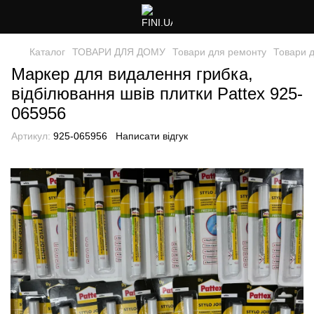
Каталог
ТОВАРИ ДЛЯ ДОМУ
Товари для ремонту
Товари д
Маркер для видалення грибка,
відбілювання швів плитки Pattex 925-
065956
Артикул:
925-065956
Написати відгук