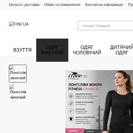
Перейти до основного контенту
Оплата і доставка
Обмін та повернення
Контактна інформація
Пу
ОДЯГ
ОДЯГ
ДИТЯЧИ
ВЗУТТЯ
ЖІНОЧИЙ
ЧОЛОВІЧИЙ
ОДЯГ