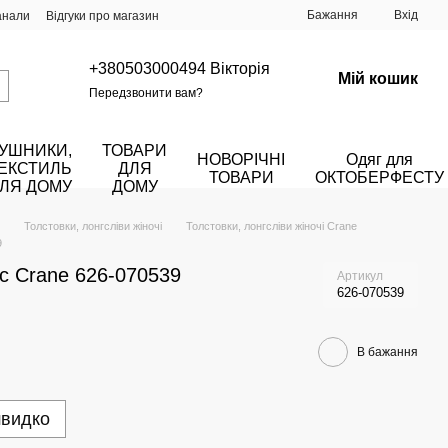
Бажання
Вхід
анали
Відгуки про магазин
+380503000494 Вікторія
Мій кошик
Передзвонити вам?
УШНИКИ,
ТОВАРИ
НОВОРІЧНІ
Одяг для
ЕКСТИЛЬ
ДЛЯ
ТОВАРИ
ОКТОБЕРФЕСТУ
ЛЯ ДОМУ
ДОМУ
Толстовки, лонгсліви жіночі
Толстовки, лонгсліви жіночі Crane
9
ес Crane 626-070539
Артикул
626-070539
В бажання
швидко