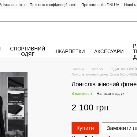
блічна оферта
Політика конфіденційності
Про компанію FINI.UA
Наші к
Р
Й
СПОРТИВНИЙ
ШКАРПЕТКИ
АКСЕСУАРИ
Т
ОДЯГ
Д
Головна
Каталог
ОДЯГ ЖІНОЧИЙ
Лонгслів жіночий фітнес Crane 626-07053
Лонгслів жіночий фітн
В наявності
Написати відгук
2 100 грн
Купити
Замовити 