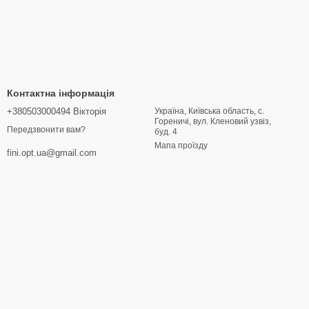
Контактна інформація
+380503000494 Вікторія
Україна, Київська область, с.
Гореничі, вул. Кленовий узвіз,
Передзвонити вам?
буд. 4
Мапа проїзду
fini.opt.ua@gmail.com