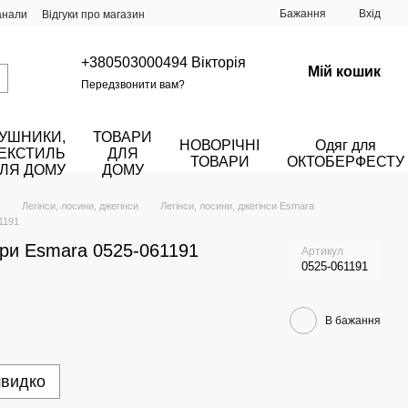
Бажання
Вхід
анали
Відгуки про магазин
+380503000494 Вікторія
Мій кошик
Передзвонити вам?
УШНИКИ,
ТОВАРИ
НОВОРІЧНІ
Одяг для
ЕКСТИЛЬ
ДЛЯ
ТОВАРИ
ОКТОБЕРФЕСТУ
ЛЯ ДОМУ
ДОМУ
Легінси, лосини, джегінси
Легінси, лосини, джегінси Esmara
61191
кіри Esmara 0525-061191
Артикул
0525-061191
В бажання
швидко