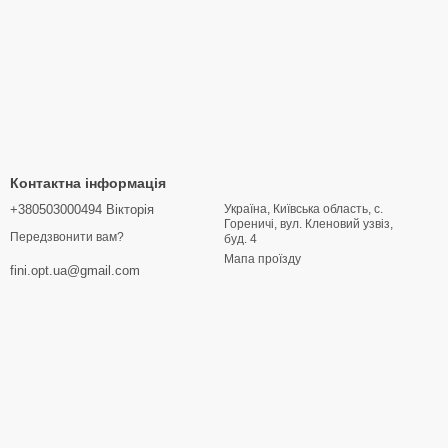
Контактна інформація
+380503000494 Вікторія
Україна, Київська область, с.
Гореничі, вул. Кленовий узвіз,
Передзвонити вам?
буд. 4
Мапа проїзду
fini.opt.ua@gmail.com