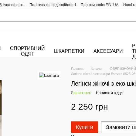
блічна оферта
Політика конфіденційності
Про компанію FINI.UA
Наші к
Р
Й
СПОРТИВНИЙ
ШКАРПЕТКИ
АКСЕСУАРИ
Т
ОДЯГ
Д
Головна
Каталог
ОДЯГ ЖІНОЧИЙ
Легінси жіночі з еко шкіри Esmara 0525-0
Легінси жіночі з еко ш
В наявності
Написати відгук
2 250 грн
Купити
Замовити 