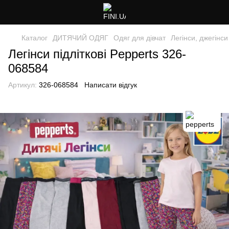
Каталог
ДИТЯЧИЙ ОДЯГ
Одяг для дівчат
Легінси, джегінси
Легінси підліткові Pepperts 326-
068584
Артикул:
326-068584
Написати відгук