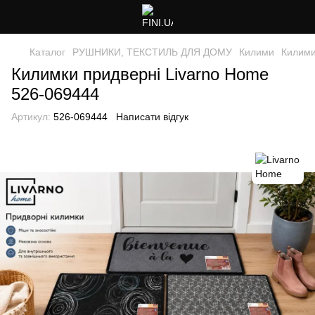
Каталог
РУШНИКИ, ТЕКСТИЛЬ ДЛЯ ДОМУ
Килими
Килими
Килимки придверні Livarno Home
526-069444
Артикул:
526-069444
Написати відгук