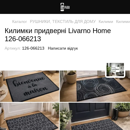
Каталог
РУШНИКИ, ТЕКСТИЛЬ ДЛЯ ДОМУ
Килими
Килими
Килимки придверні Livarno Home
126-066213
Артикул:
126-066213
Написати відгук