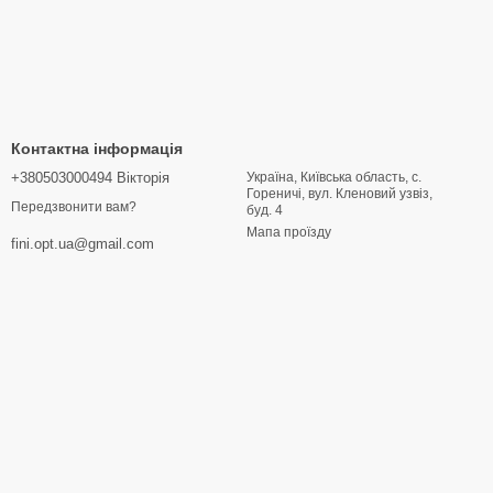
Контактна інформація
+380503000494 Вікторія
Україна, Київська область, с.
Гореничі, вул. Кленовий узвіз,
Передзвонити вам?
буд. 4
Мапа проїзду
fini.opt.ua@gmail.com