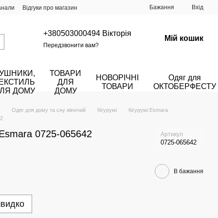
Бажання
Вхід
анали
Відгуки про магазин
+380503000494 Вікторія
Мій кошик
Передзвонити вам?
УШНИКИ,
ТОВАРИ
НОВОРІЧНІ
Одяг для
ЕКСТИЛЬ
ДЛЯ
ТОВАРИ
ОКТОБЕРФЕСТУ
ЛЯ ДОМУ
ДОМУ
Одяг для дому та сну жіночий
Кігурумі
Кігурумі Esmara
42
і Esmara 0725-065642
Артикул
0725-065642
В бажання
швидко