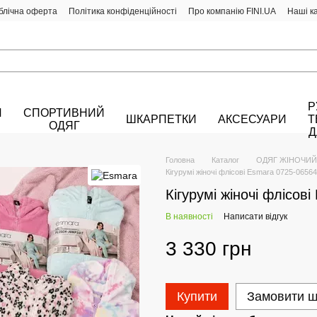
блічна оферта
Політика конфіденційності
Про компанію FINI.UA
Наші к
Р
Й
СПОРТИВНИЙ
ШКАРПЕТКИ
АКСЕСУАРИ
Т
ОДЯГ
Д
Головна
Каталог
ОДЯГ ЖІНОЧИЙ
Кігурумі жіночі флісові Esmara 0725-0656
Кігурумі жіночі флісов
В наявності
Написати відгук
3 330 грн
Купити
Замовити 