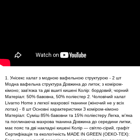
1. Унісекс халат з модною вафельною структурою - 2 шт
Модна вафельна структура Довжина до литок; з коміром-
кімоно; зав'язка та дві вшиті кишені Колір: бордовий; чорний
Матеріал: 50% бавовна, 50% поліестер 2. Чоловічий халат
Livarno Home з легкої махрової тканини (жіночий не у всіх
лотах) - 8 шт Основні характеристики З коміром-кімоно
Матеріал: Суміш 85% бавовни та 15% поліестеру Легка, м'яка
та поглинаюча махрова тканина Довжина до середини литки,
має пояс та дві накладні кишені Колір — світло-сірий, графіт
Сертифікація та екологічність MADE IN GREEN (OEKO-TEX):