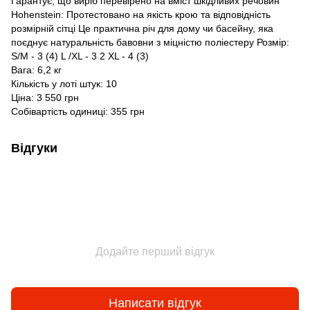
Гарантує, що виріб перевірено на вміст шкідливих речовин
Hohenstein: Протестовано на якість крою та відповідність
розмірній сітці Це практична річ для дому чи басейну, яка
поєднує натуральність бавовни з міцністю поліестеру Розмір:
S/M - 3 (4) L /XL - 3 2 XL - 4 (3)
Вага: 6,2 кг
Кількість у лоті штук: 10
Ціна: 3 550 грн
Собівартість одиниці: 355 грн
Відгуки
Додайте перший відгук
Написати відгук