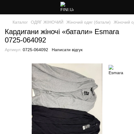
Каталог
ОДЯГ ЖІНОЧИЙ
Жіночий одяг (батали)
Жіночий о
Кардигани жіночі «батали» Esmara
0725-064092
Артикул:
0725-064092
Написати відгук