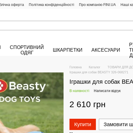
блічна оферта
Політика конфіденційності
Про компанію FINI.UA
Наші к
Р
Й
СПОРТИВНИЙ
ШКАРПЕТКИ
АКСЕСУАРИ
Т
ОДЯГ
Д
Головна
Каталог
ТОВАРИ ДЛЯ Д
Іграшки для собак BEASTY 326-068271
Іграшки для собак BE
В наявності
Написати відгук
2 610 грн
Купити
Замовити 