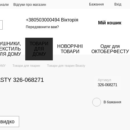
Бажання
Вхід
анали
Відгуки про магазин
+380503000494 Вікторія
Мій кошик
Передзвонити вам?
УШНИКИ,
ТОВАРИ
НОВОРІЧНІ
Одяг для
ЕКСТИЛЬ
ДЛЯ
ТОВАРИ
ОКТОБЕРФЕСТУ
ЛЯ ДОМУ
ДОМУ
ОМУ
Товари для тварин
Товари для тварин Beasty
ASTY 326-068271
Артикул
326-068271
В бажання
швидко