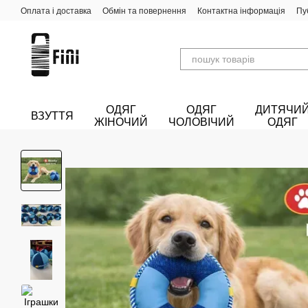
Перейти до основного контенту
Оплата і доставка
Обмін та повернення
Контактна інформація
Пу
ОДЯГ
ОДЯГ
ДИТЯЧИ
ВЗУТТЯ
ЖІНОЧИЙ
ЧОЛОВІЧИЙ
ОДЯГ