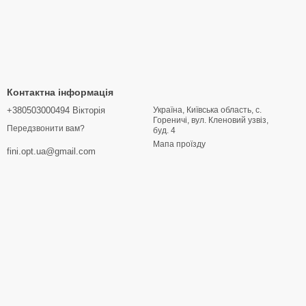
Контактна інформація
+380503000494 Вікторія
Україна, Київська область, с.
Гореничі, вул. Кленовий узвіз,
Передзвонити вам?
буд. 4
Мапа проїзду
fini.opt.ua@gmail.com