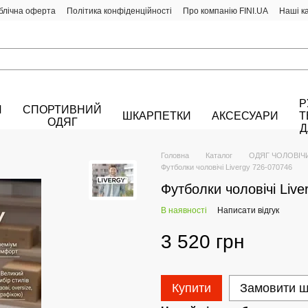
блічна оферта
Політика конфіденційності
Про компанію FINI.UA
Наші к
Р
Й
СПОРТИВНИЙ
ШКАРПЕТКИ
АКСЕСУАРИ
Т
ОДЯГ
Д
Головна
Каталог
ОДЯГ ЧОЛОВІЧ
Футболки чоловічі Livergy 726-070746
Футболки чоловічі Live
В наявності
Написати відгук
3 520 грн
Купити
Замовити 