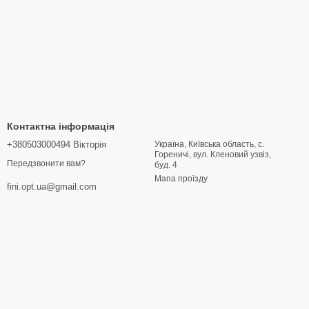
Контактна інформація
+380503000494 Вікторія
Україна, Київська область, с.
Гореничі, вул. Кленовий узвіз,
Передзвонити вам?
буд. 4
Мапа проїзду
fini.opt.ua@gmail.com