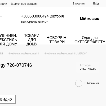
Бажання
Вхід
анали
Відгуки про магазин
+380503000494 Вікторія
Мій кошик
Передзвонити вам?
УШНИКИ,
ТОВАРИ
НОВОРІЧНІ
Одяг для
ЕКСТИЛЬ
ДЛЯ
ТОВАРИ
ОКТОБЕРФЕСТУ
ЛЯ ДОМУ
ДОМУ
ИЙ
Футболки, майки чоловічі
Футболки, майки чоловічі LIVERGY
rgy 726-070746
Артикул
726-070746
В бажання
швидко