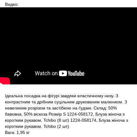
Видео:
Ідеальна посадка на фігурі завдяки еластичному низу. З
контрастним та дрібним суцільним друкованим малюнком. З
невеликим розрізом та застібкою на ґудзик. Склад: 50%
бавовна, 50% віскоза Розмір S 1224-058172, Блуза жіноча з
коротким рукавом, Tchibo (8 шт) 1224-058174, Блуза жіноча з
коротким рукавом, Tchibo (2 шт)
Вага: 1,95 кг