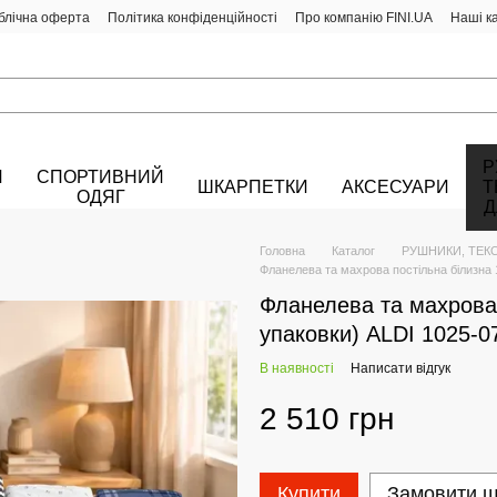
блічна оферта
Політика конфіденційності
Про компанію FINI.UA
Наші к
Р
Й
СПОРТИВНИЙ
ШКАРПЕТКИ
АКСЕСУАРИ
Т
ОДЯГ
Д
Головна
Каталог
РУШНИКИ, ТЕК
Фланелева та махрова постільна білизна 
Фланелева та махрова 
упаковки) ALDI 1025-0
В наявності
Написати відгук
2 510 грн
Купити
Замовити 