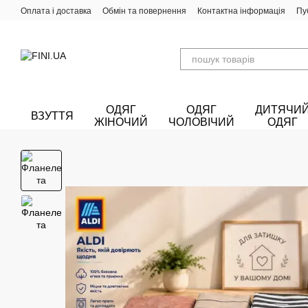
Перейти до основного контенту
Оплата і доставка
Обмін та повернення
Контактна інформація
Пу
ОДЯГ
ОДЯГ
ДИТЯЧИ
ВЗУТТЯ
ЖІНОЧИЙ
ЧОЛОВІЧИЙ
ОДЯГ