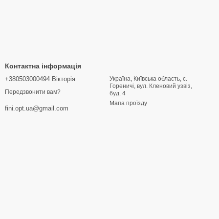
Контактна інформація
+380503000494 Вікторія
Україна, Київська область, с.
Гореничі, вул. Кленовий узвіз,
Передзвонити вам?
буд. 4
Мапа проїзду
fini.opt.ua@gmail.com