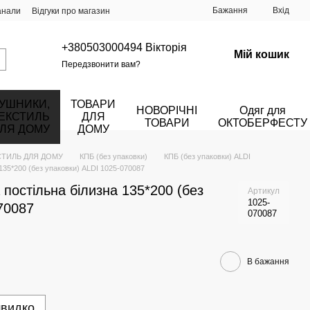
Бажання
Вхід
анали
Відгуки про магазин
+380503000494 Вікторія
Мій кошик
Передзвонити вам?
УШНИКИ,
ТОВАРИ
НОВОРІЧНІ
Одяг для
ЕКСТИЛЬ
ДЛЯ
ТОВАРИ
ОКТОБЕРФЕСТУ
ЛЯ ДОМУ
ДОМУ
СТИЛЬ ДЛЯ ДОМУ
КПБ (без упаковки)
КПБ (без упаковки) ALDI
135*200 (без упаковки) ALDI 1025-070087
постільна білизна 135*200 (без
Артикул
1025-
70087
070087
В бажання
швидко