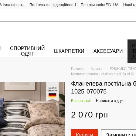
блічна оферта
Політика конфіденційності
Про компанію FINI.UA
Наші к
Р
Й
СПОРТИВНИЙ
ШКАРПЕТКИ
АКСЕСУАРИ
Т
ОДЯГ
Д
Головна
Каталог
РУШНИКИ, ТЕК
Комплекти постільної білизни (КПБ) ALDI
Фланелева постільна б
1025-070075
В наявності
Написати відгук
2 070 грн
Купити
Замовити 