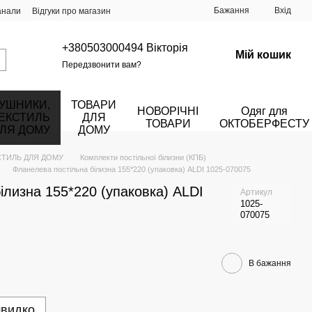
Бажання
Вхід
анали
Відгуки про магазин
+380503000494 Вікторія
Мій кошик
Передзвонити вам?
УШНИКИ,
ТОВАРИ
НОВОРІЧНІ
Одяг для
ЕКСТИЛЬ
ДЛЯ
ТОВАРИ
ОКТОБЕРФЕСТУ
ЛЯ ДОМУ
ДОМУ
СТИЛЬ ДЛЯ ДОМУ
Комплекти постільної білизни (КПБ)
Фланелева постільна білизна 155*220 (упаковка) ALDI 1025-070075
ілизна 155*220 (упаковка) ALDI
Артикул
1025-
070075
В бажання
швидко