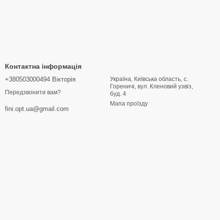
Контактна інформація
+380503000494 Вікторія
Україна, Київська область, с.
Гореничі, вул. Кленовий узвіз,
Передзвонити вам?
буд. 4
Мапа проїзду
fini.opt.ua@gmail.com