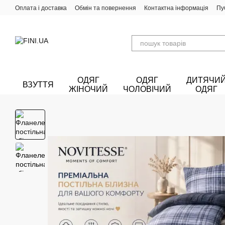
Перейти до основного контенту
Оплата і доставка
Обмін та повернення
Контактна інформація
Пу
ОДЯГ
ОДЯГ
ДИТЯЧИ
ВЗУТТЯ
ЖІНОЧИЙ
ЧОЛОВІЧИЙ
ОДЯГ