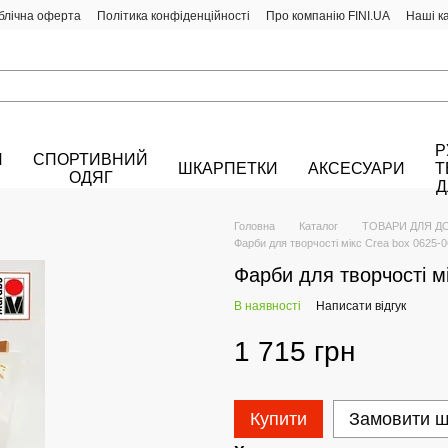
блічна оферта
Політика конфіденційності
Про компанію FINI.UA
Наші к
Р
Й
СПОРТИВНИЙ
ШКАРПЕТКИ
АКСЕСУАРИ
Т
ОДЯГ
Д
Головна
Каталог
ТОВАРИ ДЛЯ Д
Фарби для творчості мікс Crea box 0625-
Фарби для творчості м
В наявності
Написати відгук
1 715 грн
Купити
Замовити 