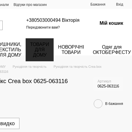
Бажання
Вхід
анали
Відгуки про магазин
+380503000494 Вікторія
Мій кошик
Передзвонити вам?
УШНИКИ,
ТОВАРИ
НОВОРІЧНІ
Одяг для
ЕКСТИЛЬ
ДЛЯ
ТОВАРИ
ОКТОБЕРФЕСТУ
ЛЯ ДОМУ
ДОМУ
ОМУ
Рукоділля та творчість
Рукоділля та творчість Crea box
063116
ікс Crea box 0625-063116
Артикул
0625-063116
В бажання
швидко