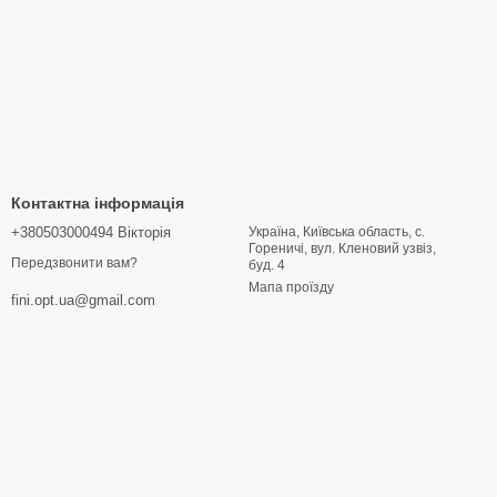
Контактна інформація
+380503000494 Вікторія
Україна, Київська область, с.
Гореничі, вул. Кленовий узвіз,
Передзвонити вам?
буд. 4
Мапа проїзду
fini.opt.ua@gmail.com