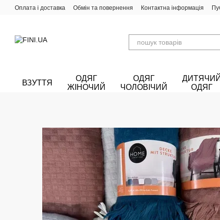
Перейти до основного контенту
Оплата і доставка
Обмін та повернення
Контактна інформація
Пу
ОДЯГ
ОДЯГ
ДИТЯЧИ
ВЗУТТЯ
ЖІНОЧИЙ
ЧОЛОВІЧИЙ
ОДЯГ