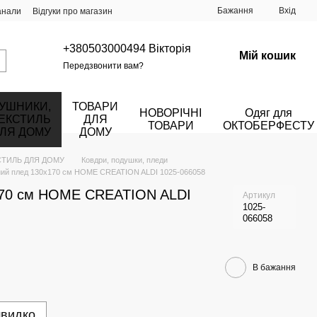
Бажання
Вхід
анали
Відгуки про магазин
+380503000494 Вікторія
Мій кошик
Передзвонити вам?
УШНИКИ,
ТОВАРИ
НОВОРІЧНІ
Одяг для
ЕКСТИЛЬ
ДЛЯ
ТОВАРИ
ОКТОБЕРФЕСТУ
ЛЯ ДОМУ
ДОМУ
СТИЛЬ ДЛЯ ДОМУ
Ковдри, подушки, пледи
ний плед 130х170 см HOME CREATION ALDI 1025-066058
170 см HOME CREATION ALDI
Артикул
1025-
066058
В бажання
швидко