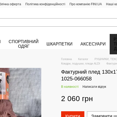
блічна оферта
Політика конфіденційності
Про компанію FINI.UA
Наші к
Р
Й
СПОРТИВНИЙ
ШКАРПЕТКИ
АКСЕСУАРИ
Т
ОДЯГ
Д
Головна
Каталог
РУШНИКИ, ТЕК
Ковдри, подушки, пледи ALDI
Фактур
Фактурний плед 130х
1025-066058
В наявності
Написати відгук
2 060 грн
Купити
Замовити 