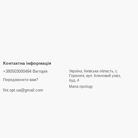
Контактна інформація
+380503000494 Вікторія
Україна, Київська область, с.
Гореничі, вул. Кленовий узвіз,
Передзвонити вам?
буд. 4
Мапа проїзду
fini.opt.ua@gmail.com