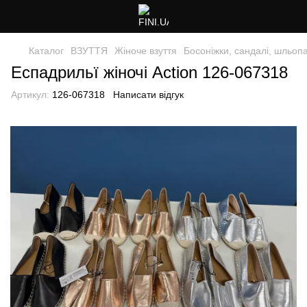
Каталог
ВЗУТТЯ
Жіноче взуття
Босоніжки, сандалі, шльопа
Еспадрильї жіночі Action 126-067318
Артикул:
126-067318
Написати відгук