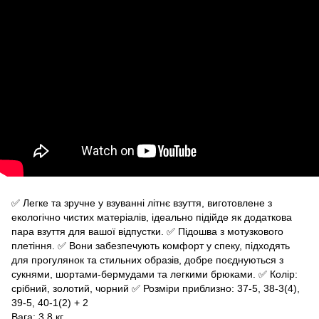
✅ Легке та зручне у взуванні літнє взуття, виготовлене з
екологічно чистих матеріалів, ідеально підійде як додаткова
пара взуття для вашої відпустки. ✅ Підошва з мотузкового
плетіння. ✅ Вони забезпечують комфорт у спеку, підходять
для прогулянок та стильних образів, добре поєднуються з
сукнями, шортами-бермудами та легкими брюками. ✅ Колір:
срібний, золотий, чорний ✅ Розміри приблизно: 37-5, 38-3(4),
39-5, 40-1(2) + 2
Вага: 3,8 кг