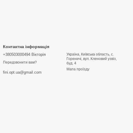
Контактна інформація
+380503000494 Вікторія
Україна, Київська область, с.
Гореничі, вул. Кленовий узвіз,
Передзвонити вам?
буд. 4
Мапа проїзду
fini.opt.ua@gmail.com