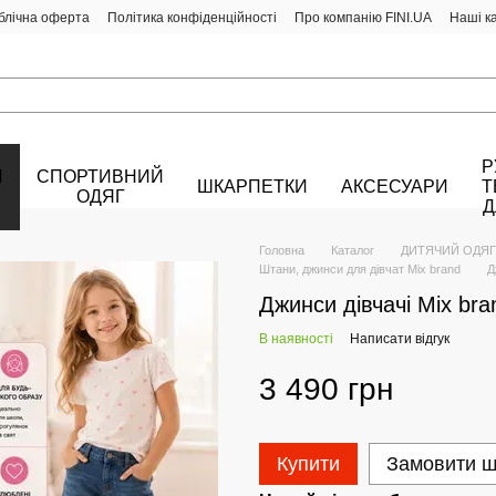
блічна оферта
Політика конфіденційності
Про компанію FINI.UA
Наші к
Р
Й
СПОРТИВНИЙ
ШКАРПЕТКИ
АКСЕСУАРИ
Т
ОДЯГ
Д
Головна
Каталог
ДИТЯЧИЙ ОДЯГ
Штани, джинси для дівчат Mix brand
Д
Джинси дівчачі Mix br
В наявності
Написати відгук
3 490 грн
Купити
Замовити 