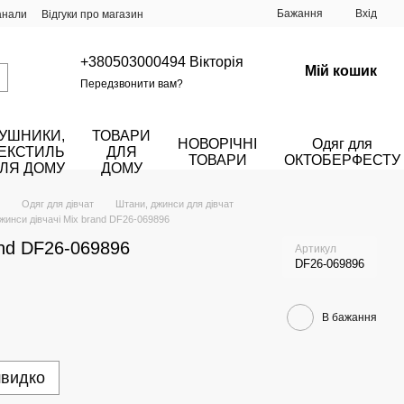
Бажання
Вхід
анали
Відгуки про магазин
+380503000494 Вікторія
Мій кошик
Передзвонити вам?
УШНИКИ,
ТОВАРИ
НОВОРІЧНІ
Одяг для
ЕКСТИЛЬ
ДЛЯ
ТОВАРИ
ОКТОБЕРФЕСТУ
ЛЯ ДОМУ
ДОМУ
Одяг для дівчат
Штани, джинси для дівчат
жинси дівчачі Mix brand DF26-069896
and DF26-069896
Артикул
DF26-069896
В бажання
швидко