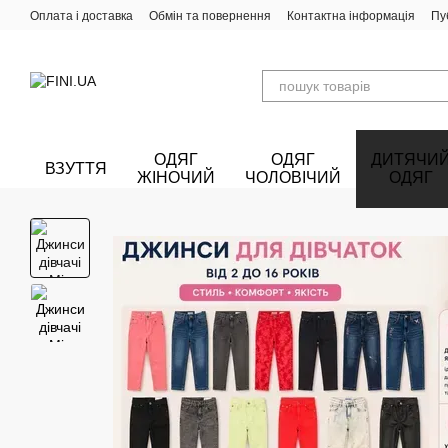
Перейти до основного контенту
Оплата і доставка
Обмін та повернення
Контактна інформація
Пу
ОДЯГ
ОДЯГ
ДИТЯЧИ
ВЗУТТЯ
ЖІНОЧИЙ
ЧОЛОВІЧИЙ
ОДЯГ