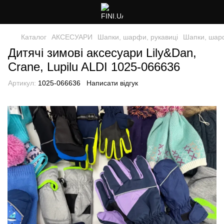
Каталог
АКСЕСУАРИ
Шапки, шарфи, рукавиці
Шапки, шарф
Дитячі зимові аксесуари Lily&Dan,
Crane, Lupilu ALDI 1025-066636
Артикул:
1025-066636
Написати відгук