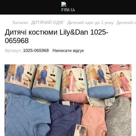
Каталог
ДИТЯЧИЙ ОДЯГ
Дитячий одяг до 1 року
Дитячий о
Дитячі костюми Lily&Dan 1025-
065968
Артикул:
1025-065968
Написати відгук