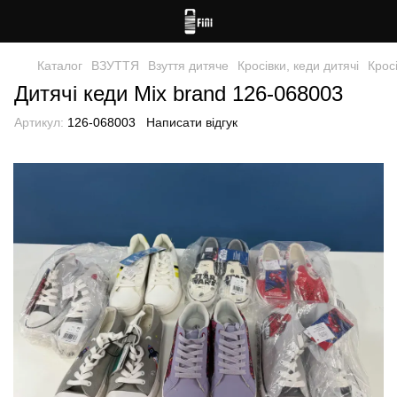
Каталог
ВЗУТТЯ
Взуття дитяче
Кросівки, кеди дитячі
Кросі
Дитячі кеди Mix brand 126-068003
Артикул:
126-068003
Написати відгук