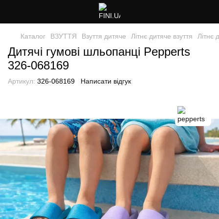
Каталог
ВЗУТТЯ
Взуття дитяче
Літнє дитяче взуття
Літнє 
Дитячі гумові шльопанці Pepperts
326-068169
Артикул:
326-068169
Написати відгук