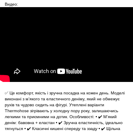
Видео:
✅ Це комфорт, якість і зручна посадка на кожен день. Моделі
виконані з м’якого та еластичного деніму, який не обмежує
рухів та чудово сидить на фігурі. Утеплені варіанти
Thermohose зігрівають у холодну пору року, залишаючись
легкими та приємними на дотик. Особливості: • ✔️ М’який
денім: бавовна + еластан • ✔️ Зручна еластичність, ідеально
тягнуться • ✔️ Класичні кишені спереду та ззаду • ✔️ Щільна