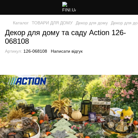
Каталог
ТОВАРИ ДЛЯ ДОМУ
Декор для дому
Декор для до
Декор для дому та саду Action 126-
068108
Артикул:
126-068108
Написати відгук