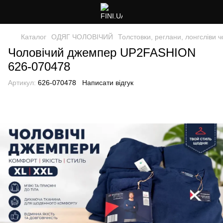
Каталог
ОДЯГ ЧОЛОВІЧИЙ
Толстовки, реглани, лонгсліви ч
Чоловічий джемпер UP2FASHION
626-070478
Артикул:
626-070478
Написати відгук