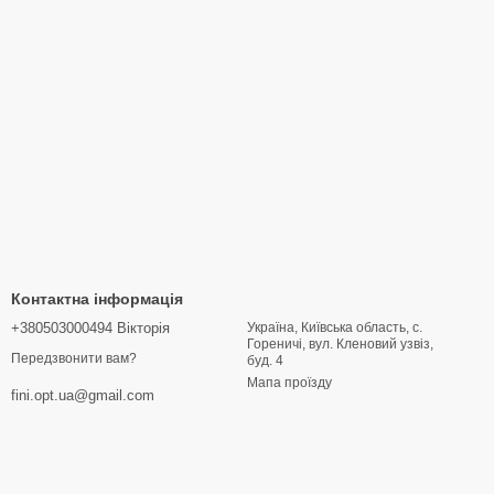
Контактна інформація
+380503000494 Вікторія
Україна, Київська область, с.
Гореничі, вул. Кленовий узвіз,
Передзвонити вам?
буд. 4
Мапа проїзду
fini.opt.ua@gmail.com