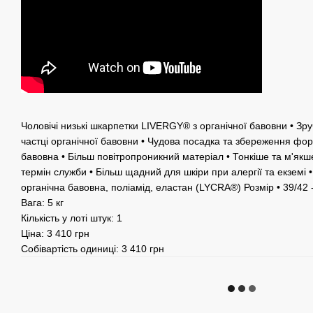
Чоловічі низькі шкарпетки LIVERGY® з органічної бавовни • Зру
частці органічної бавовни • Чудова посадка та збереження ф
бавовна • Більш повітропроникний матеріал • Тонкіше та м'як
термін служби • Більш щадний для шкіри при алергії та екземі •
органічна бавовна, поліамід, еластан (LYCRA®) Розмір • 39/42 
Вага: 5 кг
Кількість у лоті штук: 1
Ціна: 3 410 грн
Собівартість одиниці: 3 410 грн