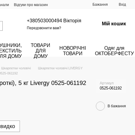
Бажання
Вхід
анали
Відгуки про магазин
+380503000494 Вікторія
Мій кошик
Передзвонити вам?
УШНИКИ,
ТОВАРИ
НОВОРІЧНІ
Одяг для
ЕКСТИЛЬ
ДЛЯ
ТОВАРИ
ОКТОБЕРФЕСТУ
ЛЯ ДОМУ
ДОМУ
Шкарпетки чоловічі
Шкарпетки чоловічі LIVERGY
 0525-061192
откі), 5 кг Livergy 0525-061192
Артикул
0525-061192
В бажання
швидко