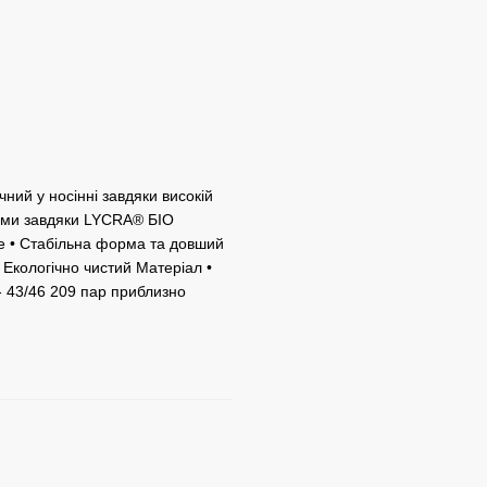
чний у носінні завдяки високій
орми завдяки LYCRA® БІО
ше • Стабільна форма та довший
 Екологічно чистий Матеріал •
- 43/46 209 пар приблизно