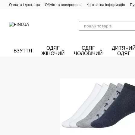
Перейти до основного контенту
Оплата і доставка
Обмін та повернення
Контактна інформація
Пу
ОДЯГ
ОДЯГ
ДИТЯЧИ
ВЗУТТЯ
ЖІНОЧИЙ
ЧОЛОВІЧИЙ
ОДЯГ