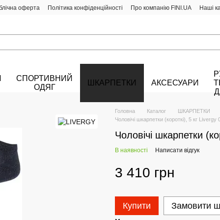
блічна оферта
Політика конфіденційності
Про компанію FINI.UA
Наші к
Р
Й
СПОРТИВНИЙ
ШКАРПЕТКИ
АКСЕСУАРИ
Т
ОДЯГ
Д
Головна
Каталог
ШКАРПЕТКИ
Чоловічі шкарпетки (короткі), 5 кг Livergy
Чоловічі шкарпетки (кор
В наявності
Написати відгук
3 410 грн
Купити
Замовити 