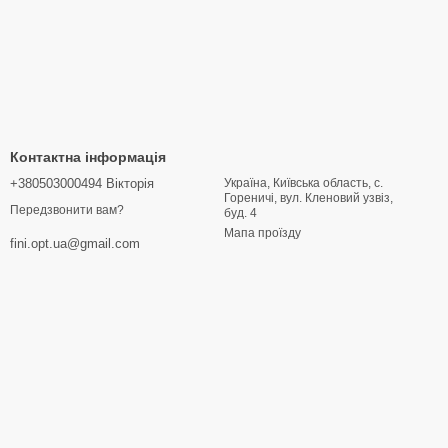
Контактна інформація
+380503000494 Вікторія
Україна, Київська область, с.
Гореничі, вул. Кленовий узвіз,
Передзвонити вам?
буд. 4
Мапа проїзду
fini.opt.ua@gmail.com