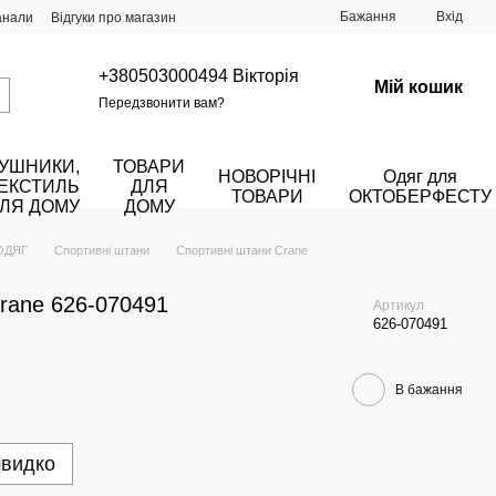
Бажання
Вхід
анали
Відгуки про магазин
+380503000494 Вікторія
Мій кошик
Передзвонити вам?
УШНИКИ,
ТОВАРИ
НОВОРІЧНІ
Одяг для
ЕКСТИЛЬ
ДЛЯ
ТОВАРИ
ОКТОБЕРФЕСТУ
ЛЯ ДОМУ
ДОМУ
ОДЯГ
Спортивні штани
Спортивні штани Crane
Crane 626-070491
Артикул
626-070491
В бажання
швидко