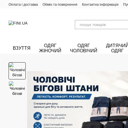
Перейти до основного контенту
Оплата і доставка
Обмін та повернення
Контактна інформація
Пу
ОДЯГ
ОДЯГ
ДИТЯЧИ
ВЗУТТЯ
ЖІНОЧИЙ
ЧОЛОВІЧИЙ
ОДЯГ