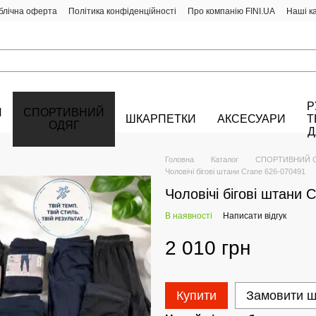
блічна оферта
Політика конфіденційності
Про компанію FINI.UA
Наші к
Р
Й
СПОРТИВНИЙ
ШКАРПЕТКИ
АКСЕСУАРИ
Т
ОДЯГ
Д
Головна
Каталог
СПОРТИВНИЙ 
Чоловічі бігові штани Crane 626-070491
Чоловічі бігові штани 
В наявності
Написати відгук
2 010 грн
Купити
Замовити 