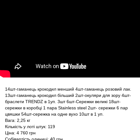
14шт-гаманець крокодил менший 4шт-гаманець розовий лак.
13шт-гаманець крокодил більший 2шт-окуляри для зору 4шт-
браслети TRENDZ в 1уп. 3шт 6шт-Сережки великі 18шт-
сережки в коробці 1 пара Stainless steel 2шт- сережки 6 пар
цвяшки 54шт-сережка на одне вухо 10шт в 1 уп.
Вага: 2,25 кг
Кількість у лоті штук: 119
Ціна: 4 760 грн
Собівартість одиниці: 40 грн