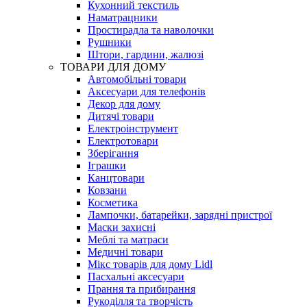
Кухонний текстиль
Наматрацники
Простирадла та наволочки
Рушники
Штори, гардини, жалюзі
ТОВАРИ ДЛЯ ДОМУ
Автомобільні товари
Аксесуари для телефонів
Декор для дому
Дитячі товари
Електроінструмент
Електротовари
Зберігання
Іграшки
Канцтовари
Ковзани
Косметика
Лампочки, батарейки, зарядні пристрої
Маски захисні
Меблі та матраси
Медичні товари
Мікс товарів для дому Lidl
Пасхальні аксесуари
Прання та прибирання
Рукоділля та творчість