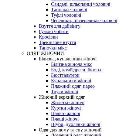
Сандалі, шльопанці чоловічі
Тапочки чоловічі
Туфлі чоловічі
Черевики, півчеревики чоловічі
Взуття для дайвінгу
Гумові чоботи
Кросівки
Трекінгове взуття
Тапочки мікс
ОДЯГ ЖІНОЧИЙ
Білизна, купальники жіночі
Білизна жіноча мікс
Боді, комбідреси, бюстьє
Бюстгальтери
Купальники жіночі
Пляжний одяг, парео
Труси жіночі
Жіночий верхній одяг
Жилетки жіночі
Куртки жіночі
Пальто жіночі
Плащі жіночі
Шуби, дублянки жіночі
Одяг для дому та сну жіночий
Домашній одяг жіночий