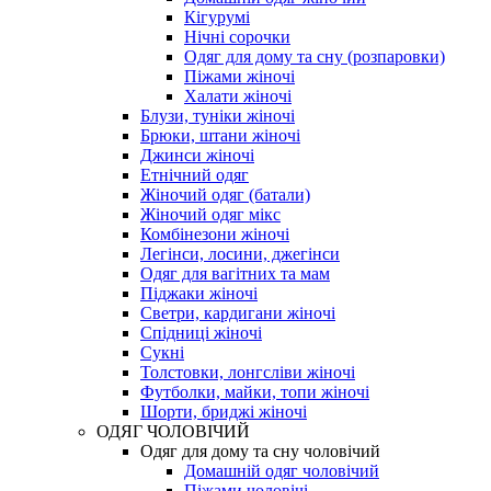
Кігурумі
Нічні сорочки
Одяг для дому та сну (розпаровки)
Піжами жіночі
Халати жіночі
Блузи, туніки жіночі
Брюки, штани жіночі
Джинси жіночі
Етнічний одяг
Жіночий одяг (батали)
Жіночий одяг мікс
Комбінезони жіночі
Легінси, лосини, джегінси
Одяг для вагітних та мам
Піджаки жіночі
Светри, кардигани жіночі
Спідниці жіночі
Сукні
Толстовки, лонгсліви жіночі
Футболки, майки, топи жіночі
Шорти, бриджі жіночі
ОДЯГ ЧОЛОВІЧИЙ
Одяг для дому та сну чоловічий
Домашній одяг чоловічий
Піжами чоловічі