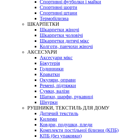
Спортивні футболки і майки
Спортивні шорти
Спортивні штани
Термобілизна
ШКАРПЕТКИ
Шкарпетки жіночі
Шкарпетки чоловічі
Шкарпетки дитячі мікс
Колготи, панчохи жіночі
АКСЕСУАРИ
Аксесуари мікс
Біжутерія
Годинники
Краватки
Окуляри, оправи
Ремені, підтяжки
Сумки, валізи
Шапки, шарфи, рукавиці
Шнурки
РУШНИКИ, ТЕКСТИЛЬ ДЛЯ ДОМУ
Дитячий текстиль
Килими
Ковдри, подушки, пледи
Комплекти постільної білизни (КПБ)
КПБ (без упаковки)