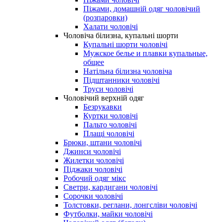
Піжами, домашній одяг чоловічий
(розпаровки)
Халати чоловічі
Чоловіча білизна, купальні шорти
Купальні шорти чоловічі
Мужское белье и плавки купальные,
общее
Натільна білизна чоловіча
Підштанники чоловічі
Труси чоловічі
Чоловічий верхній одяг
Безрукавки
Куртки чоловічі
Пальто чоловічі
Плащі чоловічі
Брюки, штани чоловічі
Джинси чоловічі
Жилетки чоловічі
Піджаки чоловічі
Робочий одяг мікс
Светри, кардигани чоловічі
Сорочки чоловічі
Толстовки, реглани, лонгсліви чоловічі
Футболки, майки чоловічі