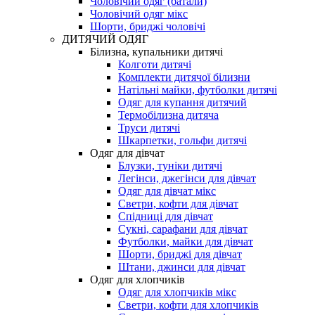
Чоловічий одяг (батали)
Чоловічий одяг мікс
Шорти, бриджі чоловічі
ДИТЯЧИЙ ОДЯГ
Білизна, купальники дитячі
Колготи дитячі
Комплекти дитячої білизни
Натільні майки, футболки дитячі
Одяг для купання дитячий
Термобілизна дитяча
Труси дитячі
Шкарпетки, гольфи дитячі
Одяг для дівчат
Блузки, туніки дитячі
Легінси, джегінси для дівчат
Одяг для дівчат мікс
Светри, кофти для дівчат
Спідниці для дівчат
Сукні, сарафани для дівчат
Футболки, майки для дівчат
Шорти, бриджі для дівчат
Штани, джинси для дівчат
Одяг для хлопчиків
Одяг для хлопчиків мікс
Светри, кофти для хлопчиків