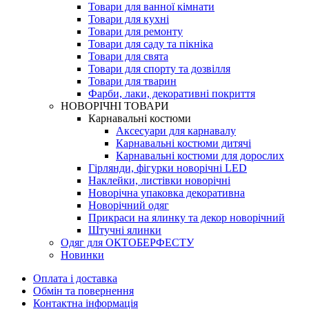
Товари для ванної кімнати
Товари для кухні
Товари для ремонту
Товари для саду та пікніка
Товари для свята
Товари для спорту та дозвілля
Товари для тварин
Фарби, лаки, декоративні покриття
НОВОРІЧНІ ТОВАРИ
Карнавальні костюми
Аксесуари для карнавалу
Карнавальні костюми дитячі
Карнавальні костюми для дорослих
Гірлянди, фігурки новорічні LED
Наклейки, листівки новорічні
Новорічна упаковка декоративна
Новорічний одяг
Прикраси на ялинку та декор новорічний
Штучні ялинки
Одяг для ОКТОБЕРФЕСТУ
Новинки
Оплата і доставка
Обмін та повернення
Контактна інформація