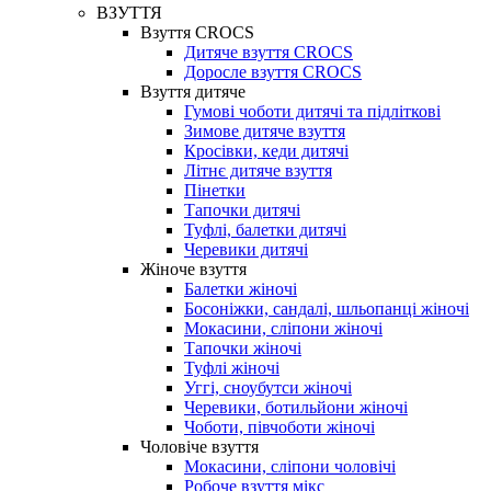
ВЗУТТЯ
Взуття CROCS
Дитяче взуття CROCS
Доросле взуття CROCS
Взуття дитяче
Гумові чоботи дитячі та підліткові
Зимове дитяче взуття
Кросівки, кеди дитячі
Літнє дитяче взуття
Пінетки
Тапочки дитячі
Туфлі, балетки дитячі
Черевики дитячі
Жіноче взуття
Балетки жіночі
Босоніжки, сандалі, шльопанці жіночі
Мокасини, сліпони жіночі
Тапочки жіночі
Туфлі жіночі
Уггі, сноубутси жіночі
Черевики, ботильйони жіночі
Чоботи, півчоботи жіночі
Чоловіче взуття
Мокасини, сліпони чоловічі
Робоче взуття мікс