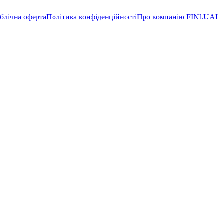
блічна оферта
Політика конфіденційності
Про компанію FINI.UA