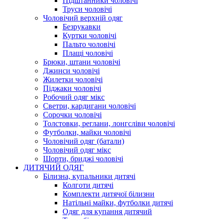
Підштанники чоловічі
Труси чоловічі
Чоловічий верхній одяг
Безрукавки
Куртки чоловічі
Пальто чоловічі
Плащі чоловічі
Брюки, штани чоловічі
Джинси чоловічі
Жилетки чоловічі
Піджаки чоловічі
Робочий одяг мікс
Светри, кардигани чоловічі
Сорочки чоловічі
Толстовки, реглани, лонгсліви чоловічі
Футболки, майки чоловічі
Чоловічий одяг (батали)
Чоловічий одяг мікс
Шорти, бриджі чоловічі
ДИТЯЧИЙ ОДЯГ
Білизна, купальники дитячі
Колготи дитячі
Комплекти дитячої білизни
Натільні майки, футболки дитячі
Одяг для купання дитячий