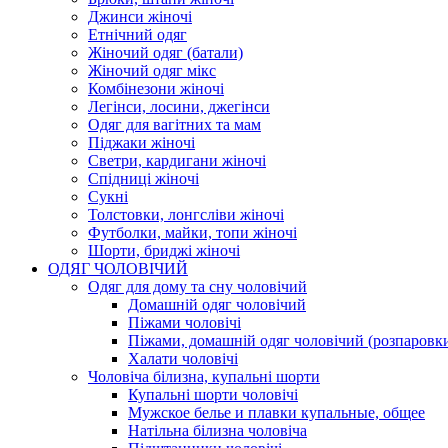
Джинси жіночі
Етнічний одяг
Жіночий одяг (батали)
Жіночий одяг мікс
Комбінезони жіночі
Легінси, лосини, джегінси
Одяг для вагітних та мам
Піджаки жіночі
Светри, кардигани жіночі
Спідниці жіночі
Сукні
Толстовки, лонгсліви жіночі
Футболки, майки, топи жіночі
Шорти, бриджі жіночі
ОДЯГ ЧОЛОВІЧИЙ
Одяг для дому та сну чоловічий
Домашній одяг чоловічий
Піжами чоловічі
Піжами, домашній одяг чоловічий (розпаровк
Халати чоловічі
Чоловіча білизна, купальні шорти
Купальні шорти чоловічі
Мужское белье и плавки купальные, общее
Натільна білизна чоловіча