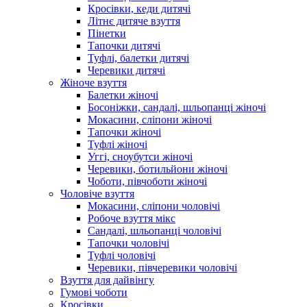
Кросівки, кеди дитячі
Літнє дитяче взуття
Пінетки
Тапочки дитячі
Туфлі, балетки дитячі
Черевики дитячі
Жіноче взуття
Балетки жіночі
Босоніжки, сандалі, шльопанці жіночі
Мокасини, сліпони жіночі
Тапочки жіночі
Туфлі жіночі
Уггі, сноубутси жіночі
Черевики, ботильйони жіночі
Чоботи, півчоботи жіночі
Чоловіче взуття
Мокасини, сліпони чоловічі
Робоче взуття мікс
Сандалі, шльопанці чоловічі
Тапочки чоловічі
Туфлі чоловічі
Черевики, півчеревики чоловічі
Взуття для дайвінгу
Гумові чоботи
Кросівки