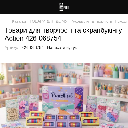
Каталог
ТОВАРИ ДЛЯ ДОМУ
Рукоділля та творчість
Рукоділ
Товари для творчості та скрапбукінгу
Action 426-068754
Артикул:
426-068754
Написати відгук