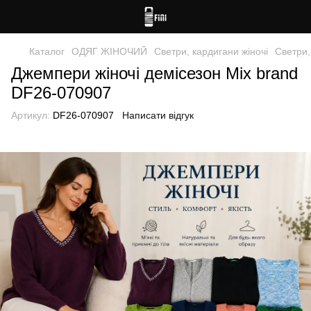
Каталог
ОДЯГ ЖІНОЧИЙ
Светри, кардигани жіночі
Светри,
Джемпери жіночі демісезон Mix brand
DF26-070907
Артикул:
DF26-070907
Написати відгук